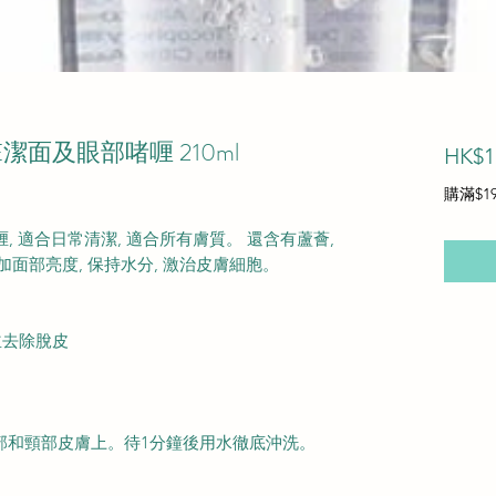
E潔面及眼部啫喱 210ml
HK$1
購滿$1
 適合日常清潔, 適合所有膚質。 還含有蘆薈,
加面部亮度, 保持水分, 激治皮膚細胞。
並去除脫皮
眼部和頸部皮膚上。待1分鐘後用水徹底沖洗。