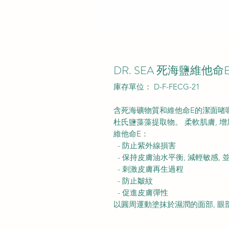
DR. SEA 死海鹽維他命
庫存單位： D-F-FECG-21
含死海礦物質和維他命E的潔面啫喱,
杜氏鹽藻藻提取物。 柔軟肌膚, 增
維他命E：
- 防止紫外線損害
- 保持皮膚油水平衡, 減輕敏感, 
- 刺激皮膚再生過程
- 防止皺紋
- 促進皮膚彈性
以圓周運動塗抹於濕潤的面部, 