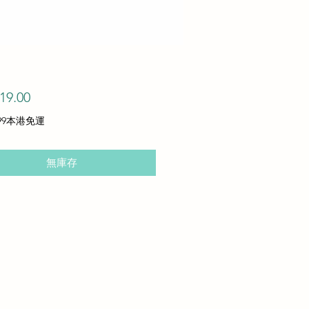
價
19.00
格
99本港免運
無庫存