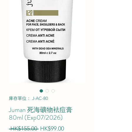
庫存單位： J-AC-80
Juman 死海礦物袪痘膏
80ml (Exp07/2026)
一
促
 HK$155.00 
HK$99.00