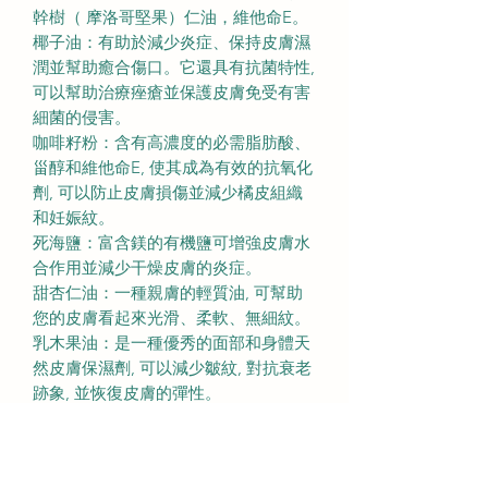
幹樹（ 摩洛哥堅果）仁油，維他命E。
椰子油：有助於減少炎症、保持皮膚濕
潤並幫助癒合傷口。它還具有抗菌特性,
可以幫助治療痤瘡並保護皮膚免受有害
細菌的侵害。
咖啡籽粉：含有高濃度的必需脂肪酸、
甾醇和維他命E, 使其成為有效的抗氧化
劑, 可以防止皮膚損傷並減少橘皮組織
和妊娠紋。
死海鹽：富含鎂的有機鹽可增強皮膚水
合作用並減少干燥皮膚的炎症。
甜杏仁油：一種親膚的輕質油, 可幫助
您的皮膚看起來光滑、柔軟、無細紋。
乳木果油：是一種優秀的面部和身體天
然皮膚保濕劑, 可以減少皺紋, 對抗衰老
跡象, 並恢復皮膚的彈性。
葡萄籽油：是一種非常輕盈的保濕劑,
很容易被皮膚吸收。它有助於治療濕疹
和痤瘡, 因為它可以平衡皮膚上的干燥